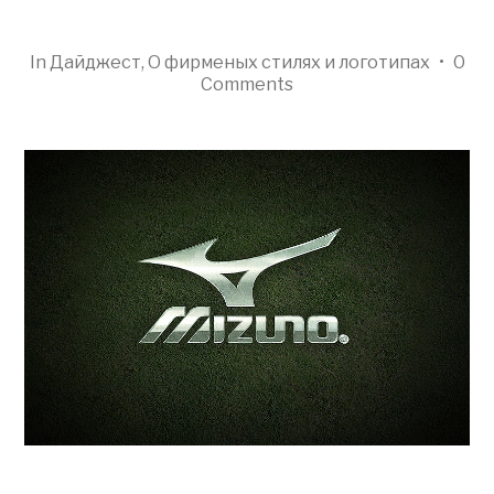
In
Дайджест
,
О фирменых стилях и логотипах
•
0
Comments