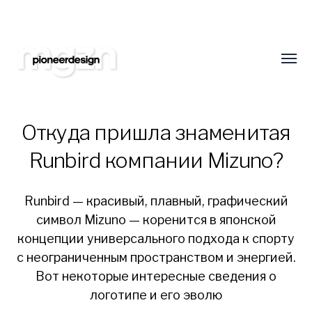
Подпишитесь на нас
Оставайтесь всегда в курсе новинок в обл
сайтостроения. Только самая свежая и интер
Toggl
еженедельно!
menu
Откуда пришла знаменитая
Runbird компании Mizuno?
Pioneer
Runbird — красивый, плавный, графический
Design
символ Mizuno — коренится в японской
Studio
концепции универсального подхода к спорту
Blog
с неограниченным пространством и энергией.
Вот некоторые интересные сведения о
логотипе и его эволю