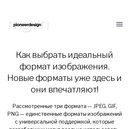
Подпишитесь на нас
Оставайтесь всегда в курсе новинок в обл
сайтостроения. Только самая свежая и интер
Toggl
еженедельно!
menu
Как выбрать идеальный
формат изображения.
Pioneer
Новые форматы уже здесь и
Design
они впечатляют!
Studio
Blog
Рассмотренные три формата — JPEG, GIF,
PNG — единственные форматы изображений
с универсальной поддержкой, которые