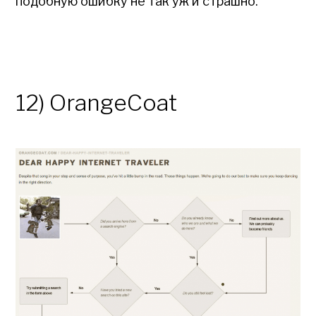
подобную ошибку не так уж и страшно.
12) OrangeCoat