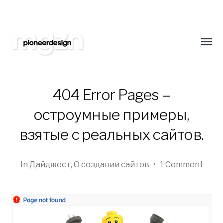
Подпишитесь на нас
Оставайтесь всегда в курсе новинок в обл
сайтостроения. Только самая свежая и интер
Toggl
еженедельно!
menu
404 Error Pages –
остроумные примеры,
Pioneer
взятые с реальных сайтов.
Design
Studio
In
Дайджест
,
О создании сайтов
•
1 Comment
Blog