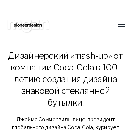
Подпишитесь на нас
Оставайтесь всегда в курсе новинок в обл
сайтостроения. Только самая свежая и интер
Toggl
еженедельно!
menu
Дизайнерский «mash-up» от
компании Coca-Cola к 100-
Pioneer
летию создания дизайна
Design
знаковой стеклянной
Studio
бутылки.
Blog
Джеймс Соммервиль, вице-президент
глобального дизайна Coca-Cola, курирует