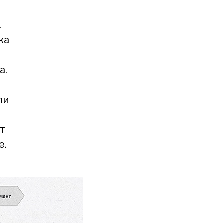
.
ка
а.
ли
ет
е.