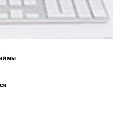
ий мы
ся
н