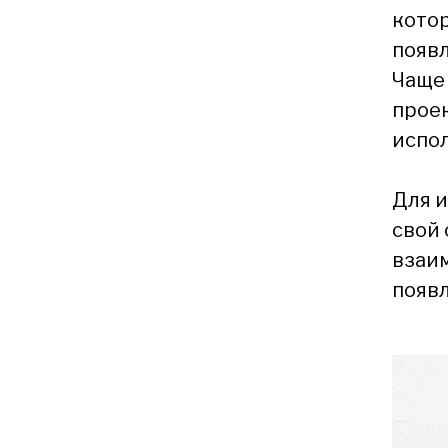
котор
появл
Чаще 
проек
испол
Для 
свой
взаим
появл