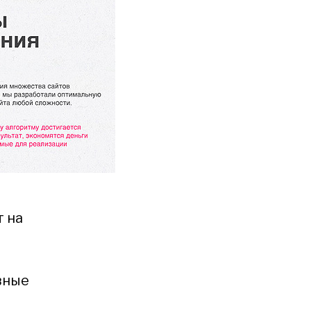
т на
вные