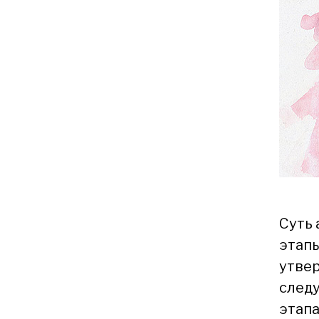
Суть 
этапы
утвер
следу
этапа