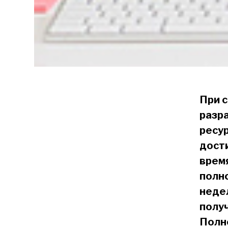
При 
разр
ресу
дост
время
полно
неде
получ
Полн