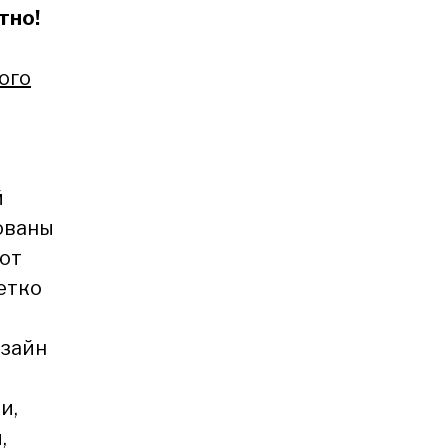
тно!
ого
й
ованы
ют
етко
изайн
и,
,