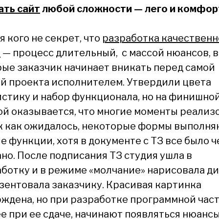
ать сайт
любой сложности — лего и комфор
я кого не секрет, что
разработка качественн
а
— процесс длительный, с массой нюансов, в
ые заказчик начинает вникать перед самой
й проекта исполнителем. Утвердили цвета
стику и набор функционала, но на финишно
й оказывается, что многие моменты реализ
к как ожидалось, некоторые формы выполня
е функции, хотя в документе с ТЗ все было ч
но. После подписания ТЗ студия ушла в
ботку и в режиме «молчание» нарисовала д
зентовала заказчику. Красивая картинка
ждена, но при разработке программной част
е при ее сдаче, начинают появляться нюансы