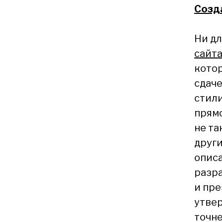
Созд
Ни дл
сайт
котор
сдаче
стили
прямо
не та
други
описа
разра
и пре
утвер
точне