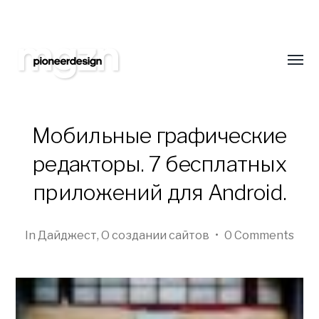
Подпишитесь на нас
Оставайтесь всегда в курсе новинок в обл
сайтостроения. Только самая свежая и интер
Toggl
еженедельно!
menu
Мобильные графические
редакторы. 7 бесплатных
Pioneer
приложений для Android.
Design
Studio
In
Дайджест
,
О создании сайтов
•
0 Comments
Blog