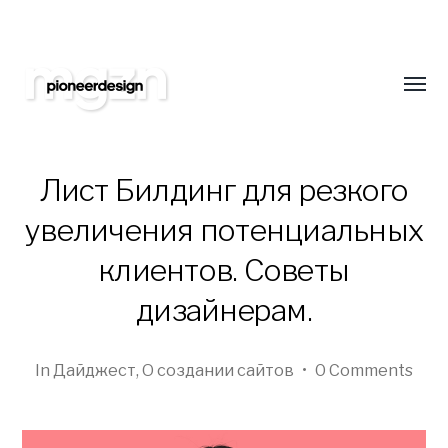
Подпишитесь на нас
Оставайтесь всегда в курсе новинок в обл
сайтостроения. Только самая свежая и интер
Toggl
еженедельно!
menu
Лист Билдинг для резкого
увеличения потенциальных
Pioneer
клиентов. Советы
Design
дизайнерам.
Studio
Blog
In
Дайджест
,
О создании сайтов
•
0 Comments