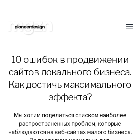
Подпишитесь на нас
Оставайтесь всегда в курсе новинок в обл
сайтостроения. Только самая свежая и интер
Toggl
еженедельно!
menu
10 ошибок в продвижении
сайтов локального бизнеса.
Pioneer
Как достичь максимального
Design
эффекта?
Studio
Blog
Мы хотим поделиться списком наиболее
распространенных проблем, которые
наблюдаются на веб-сайтах малого бизнеса.