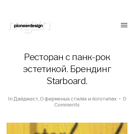
Подпишитесь на нас
Оставайтесь всегда в курсе новинок в обл
сайтостроения. Только самая свежая и интер
Toggl
еженедельно!
menu
Ресторан с панк-рок
эстетикой. Брендинг
Pioneer
Starboard.
Design
Studio
In
Дайджест
,
О фирменых стилях и логотипах
•
0
Blog
Comments